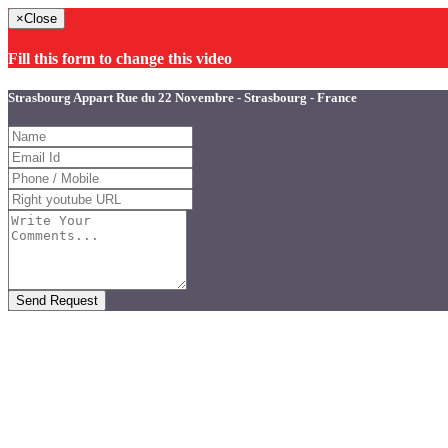
×
Close
Fill this form to change this video
Strasbourg Appart Rue du 22 Novembre - Strasbourg - France
Send Request